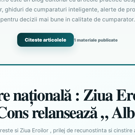
, ghiduri de cumparaturi inteligente, alerte de pro
pentru decizii mai bune in calitate de cumparator.
Citeste articolele
1 materiale publicate
 națională : Ziua Ero
Cons relansează „ Alb
este si Ziua Eroilor , prilej de recunostinta si cinstir