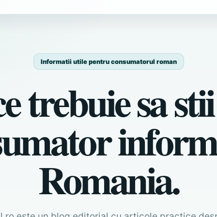
Informatii utile pentru consumatorul roman
e trebuie sa stii
umator inform
Romania.
ro este un blog editorial cu articole practice des