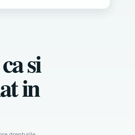
 ca si
at in
pre drepturile