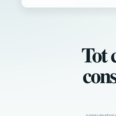
Tot c
cons
consumatorul.